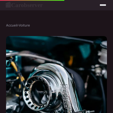
Carobserver
📰
Accueil
›
Voiture