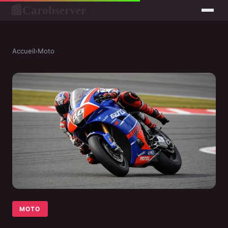
Carobserver
📰
Accueil
›
Moto
MOTO