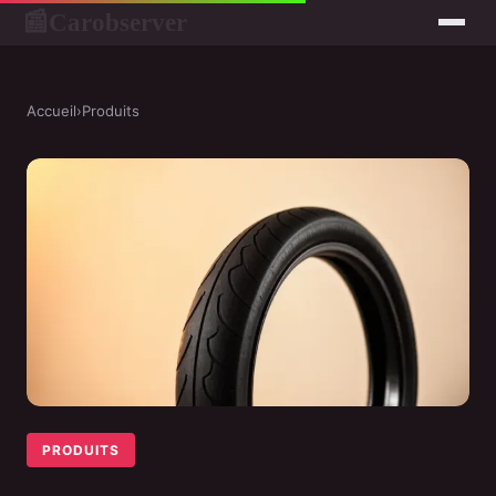
Carobserver
📰
Accueil
›
Produits
PRODUITS